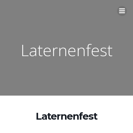
Zum
Inhalt
springen
Laternenfest
Laternenfest